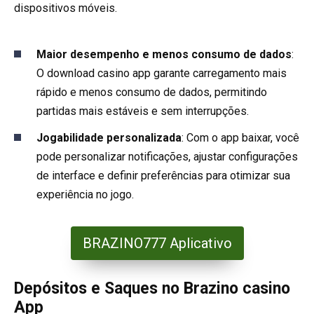
dispositivos móveis.
Maior desempenho e menos consumo de dados
:
O download casino app garante carregamento mais
rápido e menos consumo de dados, permitindo
partidas mais estáveis e sem interrupções.
Jogabilidade personalizada
: Com o app baixar, você
pode personalizar notificações, ajustar configurações
de interface e definir preferências para otimizar sua
experiência no jogo.
BRAZINO777 Aplicativo
Depósitos e Saques no Brazino casino
App