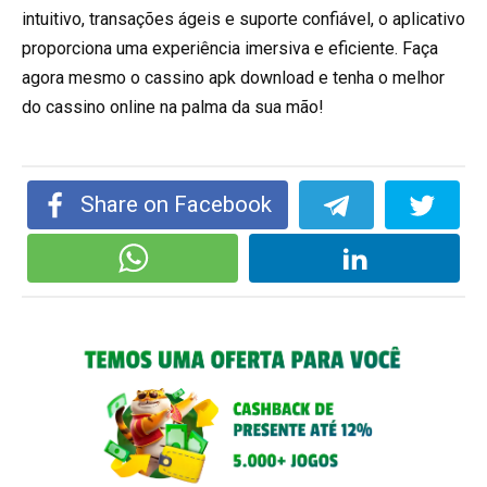
intuitivo, transações ágeis e suporte confiável, o aplicativo
proporciona uma experiência imersiva e eficiente. Faça
agora mesmo o cassino apk download e tenha o melhor
do cassino online na palma da sua mão!
Share on Facebook