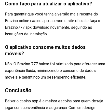
Como faço para atualizar o aplicativo?
Para garantir que você tenha a versão mais recente do
Brazino online casino app, acesse o site oficial e faça o
Brazino777 apk download novamente, seguindo as
instruções de instalação.
O aplicativo consome muitos dados
móveis?
Não. O Brazino 777 baixar foi otimizado para oferecer uma
experiência fluida, minimizando o consumo de dados
móveis e garantindo um desempenho eficiente.
Conclusão
Baixar o casino app é a melhor escolha para quem deseja
jogar com conveniência e segurança. Com um design