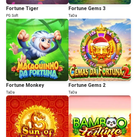
Fortune Tiger
Fortune Gems 3
PG Soft
TaDa
Fortune Monkey
Fortune Gems 2
TaDa
TaDa