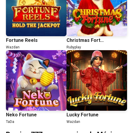
Fortune Reels
Christmas Fortune
Wazdan
Rubyplay
Neko Fortune
Lucky Fortune
TaDa
Wazdan