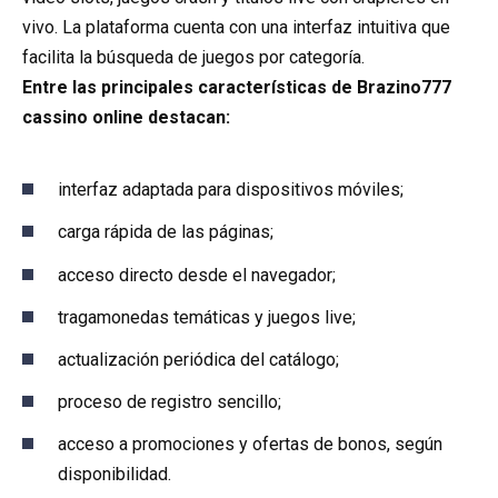
vivo. La plataforma cuenta con una interfaz intuitiva que
facilita la búsqueda de juegos por categoría.
Entre las principales características de Brazino777
cassino online destacan:
interfaz adaptada para dispositivos móviles;
carga rápida de las páginas;
acceso directo desde el navegador;
tragamonedas temáticas y juegos live;
actualización periódica del catálogo;
proceso de registro sencillo;
acceso a promociones y ofertas de bonos, según
disponibilidad.