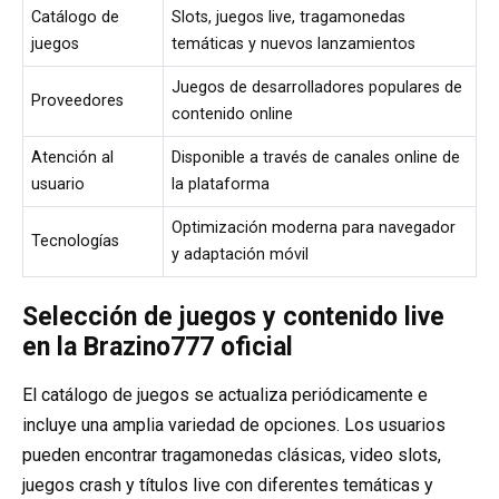
Catálogo de
Slots, juegos live, tragamonedas
juegos
temáticas y nuevos lanzamientos
Juegos de desarrolladores populares de
Proveedores
contenido online
Atención al
Disponible a través de canales online de
usuario
la plataforma
Optimización moderna para navegador
Tecnologías
y adaptación móvil
Selección de juegos y contenido live
en la Brazino777 oficial
El catálogo de juegos se actualiza periódicamente e
incluye una amplia variedad de opciones. Los usuarios
pueden encontrar tragamonedas clásicas, video slots,
juegos crash y títulos live con diferentes temáticas y